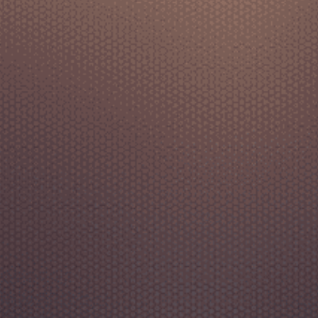
事服务平台，致力于为用户提供高效、可信赖的互动观赛体验。 
每一次点击，都体现我们对用户体验的专注与专业。