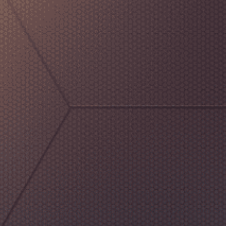
从数据同步到高清直播、从终端兼容到多语言支持，我们不